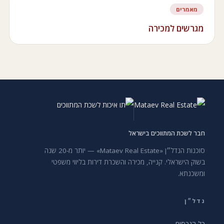
מאמרים
מגרשים למכירה
חבר לשכת המתווכים בישראל
סוכנות הנדל״ן «Mataev Real Estate» — יותר מ-20 שנה
בשוק הישראלי. קנייה, מכירה והשכרת דירות בליווי משפטי
ומשכנתא.
נדל״ן