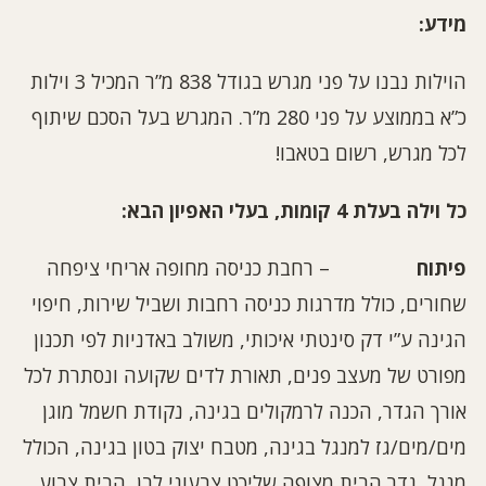
מידע
:
הוילות נבנו על פני מגרש בגודל 838 מ”ר המכיל 3 וילות
כ”א בממוצע על פני 280 מ”ר. המגרש בעל הסכם שיתוף
לכל מגרש, רשום בטאבו!
כל וילה בעלת
4
קומות
,
בעלי האפיון הבא
:
פיתוח
– רחבת כניסה מחופה אריחי ציפחה
שחורים, כולל מדרגות כניסה רחבות ושביל שירות, חיפוי
הגינה ע”י דק סינטתי איכותי, משולב באדניות לפי תכנון
מפורט של מעצב פנים, תאורת לדים שקועה ונסתרת לכל
אורך הגדר, הכנה לרמקולים בגינה, נקודת חשמל מוגן
מים/מים/גז למנגל בגינה, מטבח יצוק בטון בגינה, הכולל
מנגל, גדר הבית מצופה שליכט צבעוני לבן, הבית צבוע