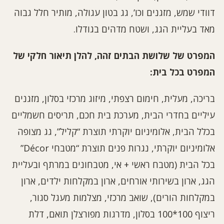
דוודי שמש, מזגנים וכו’, גג בטון עגולה, מותיר חלל גבוה
מאד בעליית הגג, ושטח מדהים בגודלו.
המפרט של שלושת הבתים זהה
,
להלן תיאור חלקי של
המפרט בכל בית
:
בריכה, מעלית, חימום רצפתי, מיזוג מרכזי בסלון, מזגנים
עיליים בחדרי הבית, מערכת בית חכם, תריסים חשמליים
בכלל הבית, אלומיניום יוקרתי תוצרת “קליל”, גג מצופה
אלומיניום יוקרתי, נגרות פנים תוצרת “מטבחי Décor”
בכל הבית (מטבח ראשי + אי, מטבחונים במרתף ובעליית
הגג, ארון בשירותי אורחים, ארון במקלחות ילדים, ארון
במקלחות הורים), שואב מרכזי, מצלמות מעגל סגור,
ריצוף 100*100 בסלון, מדרגות מפורצלן תואם, דלת