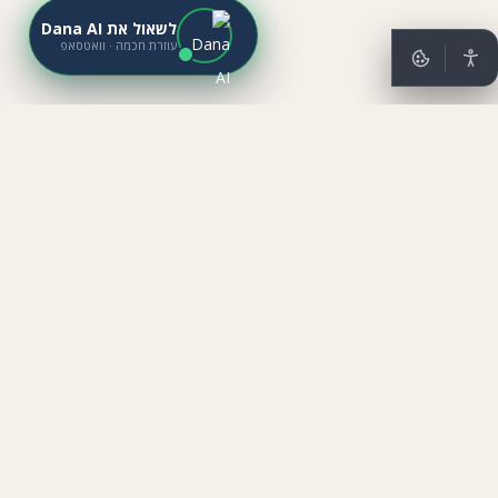
לשאול את Dana AI
עוזרת חכמה · וואטסאפ
מתייב נדל״ן
נדל״ן בישראל
השקעה בישראל
מתייב נדל״ן
נדל״ן בישראל
✕
עברית
English
Русский
דף הבית
על הסוכנות שלנו
שירותים שלנו
הצעה לשיתוף פעולה