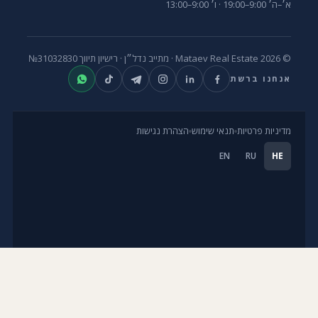
א׳–ה׳ 9:00–19:00 · ו׳ 9:00–13:00
© 2026 Mataev Real Estate ·
מתייב נדל״ן
· רישיון תיווך
№31032830
אנחנו ברשת
מדיניות פרטיות
תנאי שימוש
הצהרת נגישות
EN
RU
HE