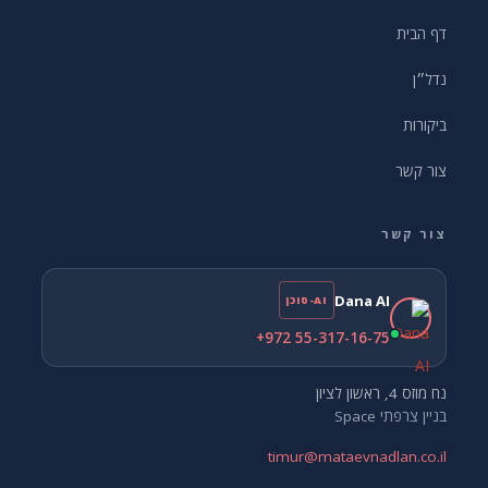
דף הבית
נדל״ן
ביקורות
צור קשר
צור קשר
Dana AI
AI-סוכן
+972 55-317-16-75
נח מוזס 4, ראשון לציון
בניין צרפתי Space
timur@mataevnadlan.co.il