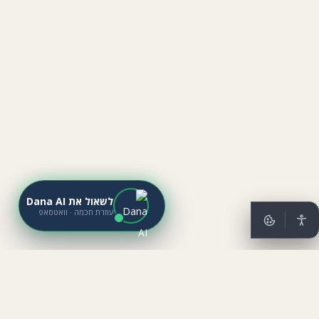
לשאול את Dana AI
עוזרת חכמה · וואטסאפ
מתייב נדל״ן
נדל״ן בישראל