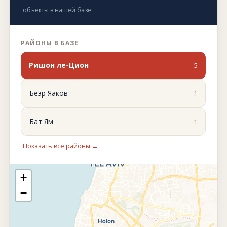
объекты в нашей базе
РАЙОНЫ В БАЗЕ
Ришон ле-Цион
5
Беэр Яаков
1
Бат Ям
1
Показать все районы →
+
−