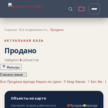
Главная
·
Вся недвижимость
·
Продано
АКТУАЛЬНАЯ БАЗА
Продано
Найдено
6
объектов
Фильтры
Все
Продажа
Аренда
Ришон ле-Цион · 5
Беэр Яаков · 1
Бат Ям · 1
Объекты на карте
Продажа
Аренда
Смотрите, в каких районах есть