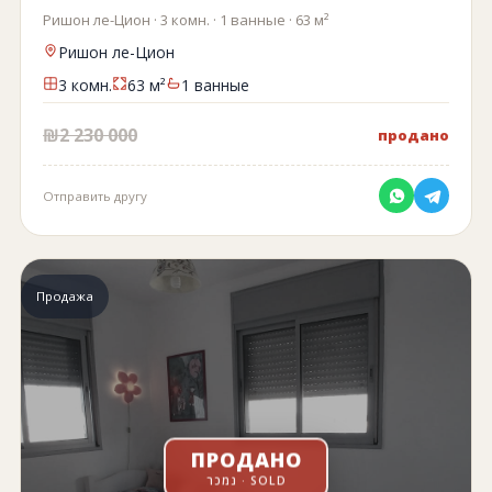
Ришон ле-Цион · 3 комн. · 1 ванные · 63 м²
Ришон ле-Цион
3 комн.
63 м²
1 ванные
₪2 230 000
продано
Отправить другу
Продажа
ПРОДАНО
נמכר · SOLD