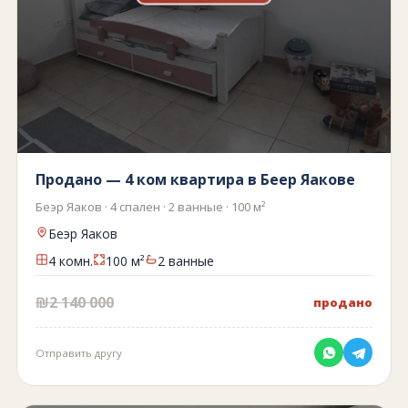
Продано — 4 ком квартира в Беер Яакове
Беэр Яаков · 4 спален · 2 ванные · 100 м²
Беэр Яаков
4 комн.
100 м²
2 ванные
₪2 140 000
продано
Отправить другу