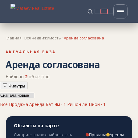
Главная
·
Вся недвижимость
·
Аренда согласована
АКТУАЛЬНАЯ БАЗА
Аренда согласована
Найдено
2
объектов
Фильтры
Все
Продажа
Аренда
Бат Ям · 1
Ришон ле-Цион · 1
Объекты на карте
Продажа
Аренда
Смотрите, в каких районах есть