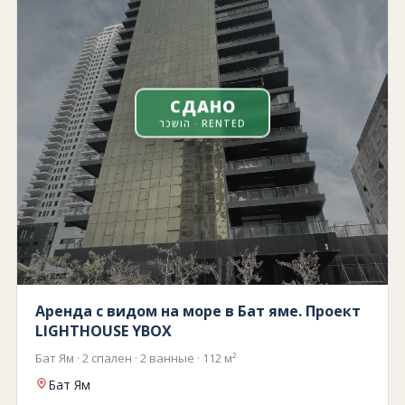
СДАНО
הושכר · RENTED
Аренда с видом на море в Бат яме. Проект
LIGHTHOUSE YBOX
Бат Ям · 2 спален · 2 ванные · 112 м²
Бат Ям