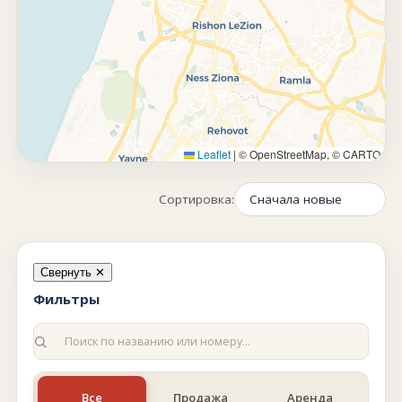
Leaflet
|
© OpenStreetMap, © CARTO
Сортировка:
Свернуть ✕
Фильтры
Все
Продажа
Аренда