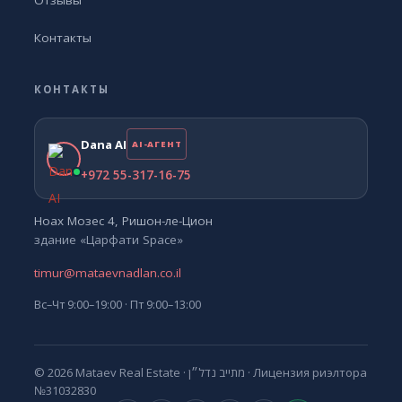
Отзывы
Контакты
КОНТАКТЫ
Dana AI
AI-АГЕНТ
+972 55-317-16-75
Ноах Мозес 4, Ришон-ле-Цион
здание «Царфати Space»
timur@mataevnadlan.co.il
Вс–Чт 9:00–19:00 · Пт 9:00–13:00
© 2026 Mataev Real Estate ·
מתייב נדל״ן
· Лицензия риэлтора
№31032830