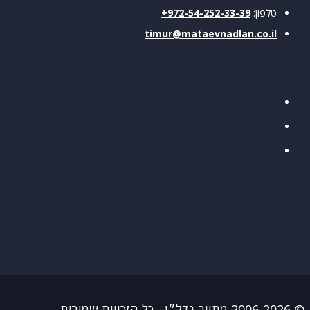
טלפון:
972-54-252-33-39+
timur@mataevnadlan.co.il
כויות שמורות