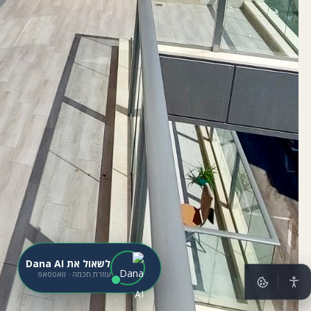
לשאול את Dana AI
עוזרת חכמה · וואטסאפ