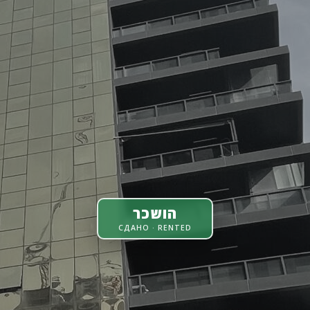
הושכר
СДАНО · RENTED