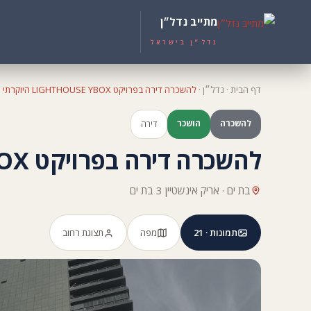
מתייב נדל״ן
נדל״ן בישראל
דף הבית
·
נדל״ן
·
להשכרה דירה בפרויקט LIGHTHOUSE YBOX היוקרתי
להשכרה
הושכר
דירה
להשכרה דירה בפרויקט LIGHTHOUSE YBOX היוקרתי
בת ים · אריק אינשטיין 3 בת ים
תמונות · 21
מפה
תצוגת רחוב