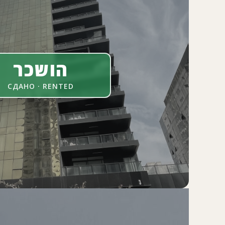
הושכר
СДАНО · RENTED