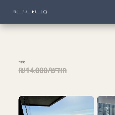
EN
RU
HE
מחיר
₪14.000/חודש