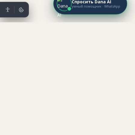
Спросить Dana AI
умный помощник · WhatsApp
Mataev Real Estate
מתייב נדל״ן ·
НЕДВИЖИМОСТЬ
Оформление ипотеки — Mataev Real Estate
Mataev Real Estate
מתייב נדל״ן ·
НЕДВИЖИМОСТЬ
✕
עברית
Русский
English
Главная
Об агентстве
Наши услуги