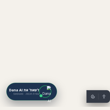
לשאול את Dana AI
עוזרת חכמה · וואטסאפ