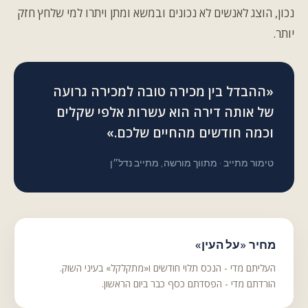
נכון, הוצג לאנשים לא נכונים ובמשא ומתן ויתרו למי שלחץ חזק
יותר.
«ההבדל בין מכירה טובה למכירה גרועה
של אותה דירה הוא עשרות אלפי שקלים
וכמה חודשים מהחיים שלכם.»
טימור מתייב · מתווך מורשה, מתייב נדל״ן
מחיר «על העין»
העליתם מדי - הנכס תלוי חודשים ו«מתקלקל» בעיני השוק.
הורדתם מדי - הפסדתם כסף כבר ביום הראשון.