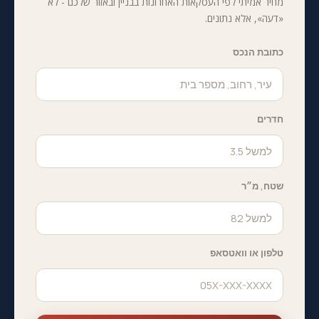
מחיר אמיתי לפי העסקאות האחרונות בבניין ובאזור שלכם - לא
«דעה», אלא נתונים.
כתובת הנכס
חדרים
שטח, מ״ר
טלפון או וואטסאפ