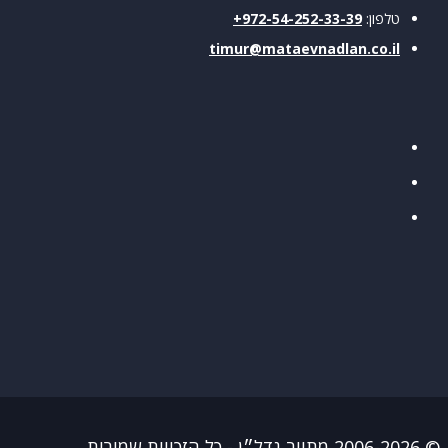
טלפון:
972-54-252-33-39+
timur@mataevnadlan.co.il
כויות שמורות