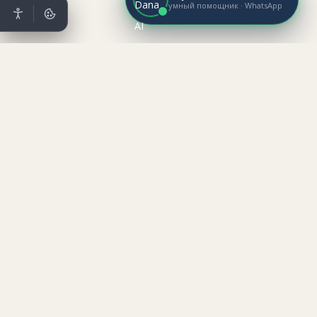
умный помощник · WhatsApp
Mataev Real Estate
מתייב נדל״ן ·
НЕДВИЖИМОСТЬ
Mataev Real Estate
מתייב נדל״ן ·
НЕДВИЖИМОСТЬ
✕
עברית
Русский
English
Главная
Об агентстве
Наши услуги
Предложение о сотрудничестве