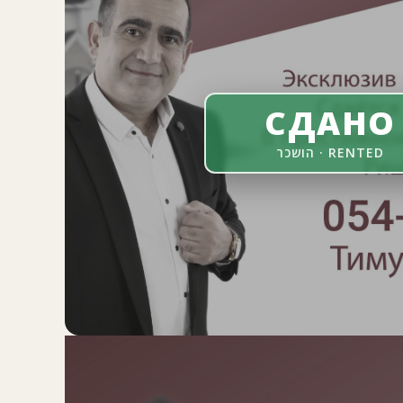
СДАНО
הושכר · RENTED