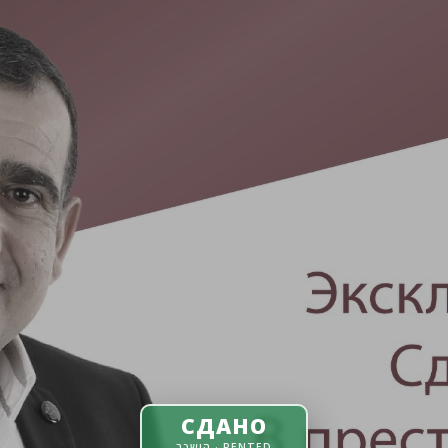
СДАНО
הושכר · RENTED