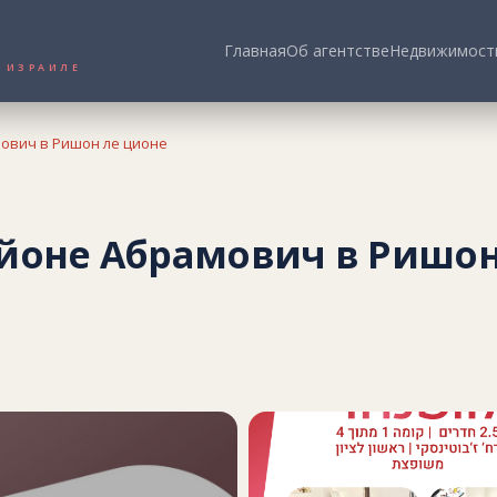
Главная
Об агентстве
Недвижимост
ТЬ В ИЗРАИЛЕ
мович в Ришон ле ционе
районе Абрамович в Ришо