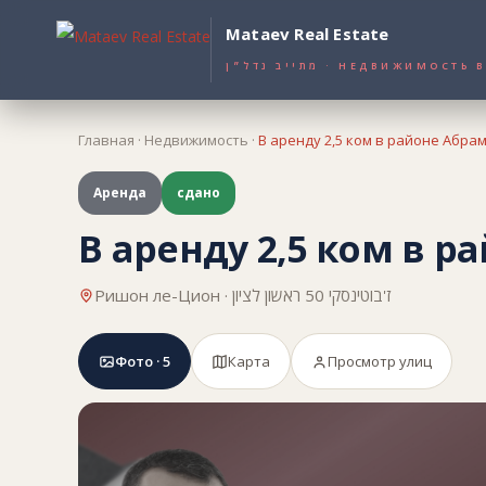
Mataev Real Estate
מתייב נדל״ן · НЕДВИЖИМОС
Главная
·
Недвижимость
·
В аренду 2,5 ком в районе Абра
Аренда
сдано
В аренду 2,5 ком в 
Ришон ле-Цион · ז'בוטינסקי 50 ראשון לציון
Фото · 5
Карта
Просмотр улиц