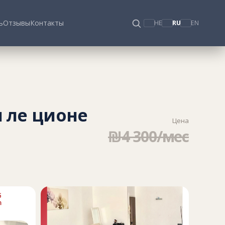
ь
Отзывы
Контакты
HE
RU
EN
н ле ционе
Цена
₪4 300/мес