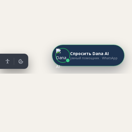
Спросить Dana AI
умный помощник · WhatsApp
Mataev Real Estate
מתייב נדל״ן ·
НЕДВИЖИМОСТЬ
Mataev Real Estate
מתייב נדל״ן ·