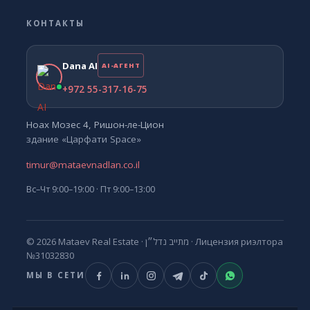
КОНТАКТЫ
Dana AI
AI-АГЕНТ
+972 55-317-16-75
Ноах Мозес 4, Ришон-ле-Цион
здание «Царфати Space»
timur@mataevnadlan.co.il
Вс–Чт 9:00–19:00 · Пт 9:00–13:00
© 2026 Mataev Real Estate ·
מתייב נדל״ן
· Лицензия риэлтора
№31032830
МЫ В СЕТИ