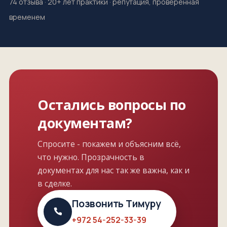
74 отзыва · 20+ лет практики · репутация, проверенная
временем
Остались вопросы по
документам?
Спросите - покажем и объясним всё,
что нужно. Прозрачность в
документах для нас так же важна, как и
в сделке.
Позвонить Тимуру
+972 54-252-33-39