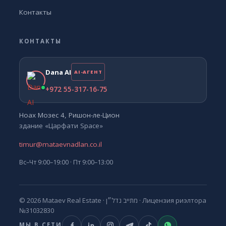
Контакты
КОНТАКТЫ
Dana AI
AI-АГЕНТ
+972 55-317-16-75
Ноах Мозес 4, Ришон-ле-Цион
здание «Царфати Space»
timur@mataevnadlan.co.il
Вс–Чт 9:00–19:00 · Пт 9:00–13:00
© 2026 Mataev Real Estate ·
מתייב נדל״ן
· Лицензия риэлтора
№31032830
МЫ В СЕТИ