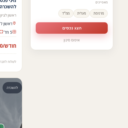
מאפיינים
להשכרה
מרפסת
מעלית
ממ״ד
ראשון לציון · 4 חד׳ שינה · 3 אמבטיה · 20
ראשון לצי
הצג נכסים
5 חד׳
איפוס סינון
₪9.000/חודש
לשלוח לחבר
להשכרה