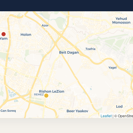
|
© OpenStr