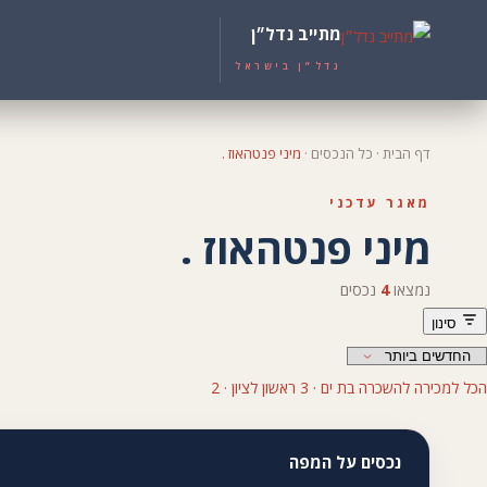
מתייב נדל״ן
נדל״ן בישראל
דף הבית
·
כל הנכסים
·
מיני פנטהאוז .
מאגר עדכני
מיני פנטהאוז .
נמצאו
4
נכסים
סינון
הכל
למכירה
להשכרה
בת ים · 3
ראשון לציון · 2
נכסים על המפה