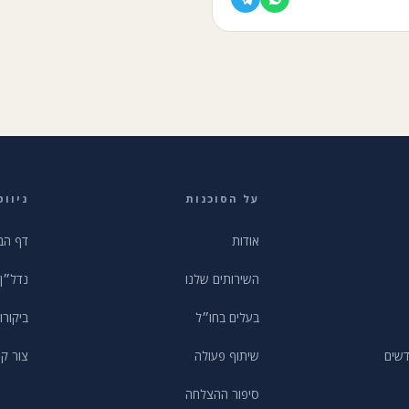
על הסוכנות
ניווט
אודות
דף הב
השירותים שלנו
נדל״ן
בעלים בחו״ל
ביקורו
דשים
שיתוף פעולה
צור ק
סיפור ההצלחה