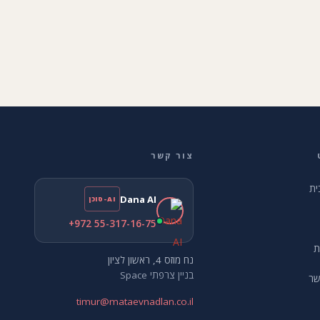
צור קשר
ית
Dana AI
AI-סוכן
+972 55-317-16-75
ת
נח מוזס 4, ראשון לציון
בניין צרפתי Space
שר
timur@mataevnadlan.co.il