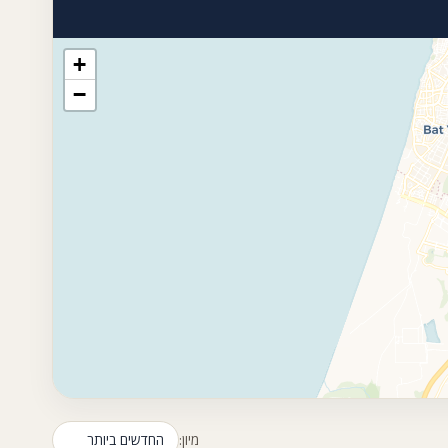
+
−
מיון: