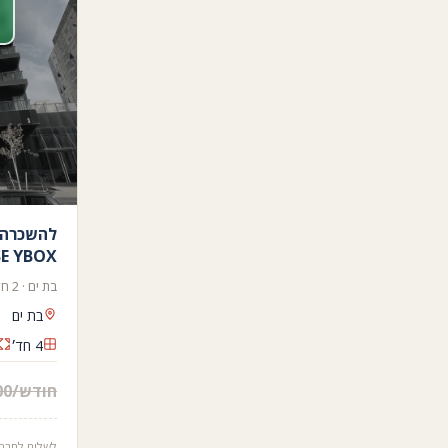
להשכרה 
OUSE YBOX
בת ים · 2 חד׳ שינה · 2 אמבטיה · 112 מ״ר
בת ים
4 חד׳
₪14.000/חודש
לשלוח לחבר