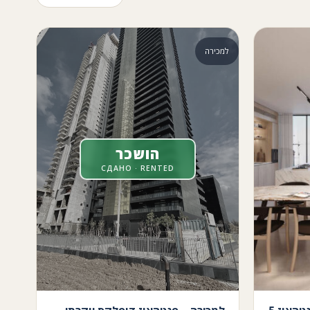
למכירה
הושכר
СДАНО · RENTED