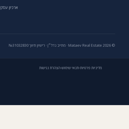
ארכיון עסקא
© 2026 Mataev Real Estate ·
מתייב נדל״ן
· רישיון תיווך
№31032830
מדיניות פרטיות
תנאי שימוש
הצהרת נגישות