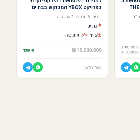
למכירה דירות מקבלן: מיני פנטהאוז 5
למכירה – פנטהאוז דופלקס יוקרתי
בפרויקט YBOX המבוקש בבת ים
בת ים · 6 חדרים · 2 אמבטיה
בת ים
6 חד׳
2 אמבטיה
טימור מתייב
₪15.000.000
הושכר
31
לשלוח לחבר