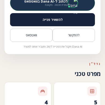
לכתוב ל-Dana AI בוואטסאפ
עוזרת חכמה · מקוונת
להשאיר פנייה
להתקשר
וואטסאפ
Dana AI תקבל את הפנייה 24/7 ותעביר אותה למשרד.
נדל״ן
מפרט טכני
4
5