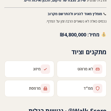
זהו בית שמציע
שילוב מנצח של מיקום, תכנון ואיכות חיים
.
📞
מומלץ מאוד להגיע ולהתרשם מקרוב
נכסים כאלה לא נשארים הרבה זמן על המדף.
מחיר:
₪4,800,000
מתקנים וציוד
לא מרוהט
מיזוג
ממ״ד
מרפסת
Walk Score® · נגישות רגלית