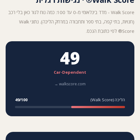
Walk Score - מדד בינלאומי מ-0 עד 100: כמה נוח לגור כאן בלי רכב
(חנויות, בתי קפה, בתי ספר ותחבורה במרחק הליכה). נתוני Walk
Score® לפי כתובת הנכס.
49
Car-Dependent
walkscore.com →
הליכה (Walk Score)
49/100