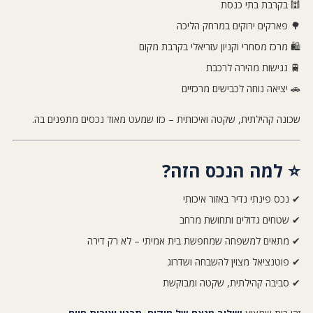
🕍 בקרבת בתי כנסת
🌳 פארקים ירוקים במרחק הליכה
🛍️ מרכז מסחרי וקניון עזריאלי בקרבת מקום
🚆 נגישות מהירה לרכבת
🚗 יציאה נוחה לכבישים מרכזיים
שכונה קהילתית, שקטה ואיכותית – כזו שמעט מאוד נכסים מתפנים בה.
⭐ למה הנכס הזה?
✔ נכס פינתי נדיר באזור איכותי
✔ שטחים גדולים ותחושת מרחב
✔ מתאים למשפחה שמחפשת בית אמיתי – לא רק דירה
✔ פוטנציאל מצוין להשבחה ושדרוג
✔ סביבה קהילתית, שקטה ומבוקשת