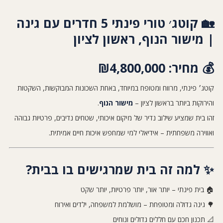
🏡 קוטג׳ טורי פינתי 5 חדרים עם גינה
| מישור הנוף, ראשון לציון
💰 מחיר: ‎₪4,800,000
קוטג׳ פינתי, מרווח ומטופח במיוחד, באחת השכונות המבוקשות, השקטות
והירוקות ביותר בראשון לציון –
מישור הנוף
.
זהו בית שמציע שילוב נדיר של מיקום איכותי, שטחים נדיבים, פרטיות גבוהה
ואווירה משפחתית – אידיאלי למי שמחפש איכות חיים אמיתית.
✨ למה זה בית שמרגישים בו בבית?
🏠 בית פינתי – יותר אור, יותר פרטיות, יותר שקט
🌳 גינה גדולה ומטופחת – מושלמת למשפחה, ילדים ואירוח
📐 תכנון חכם עם חללים גדולים ונוחים