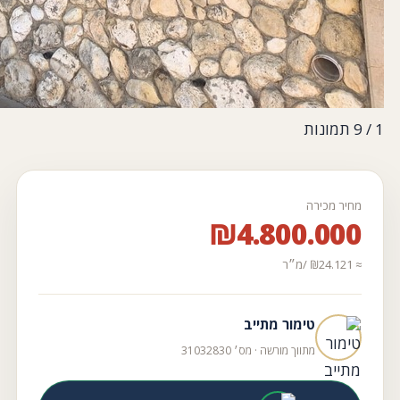
1
/ 9 תמונות
מחיר מכירה
₪4.800.000
≈ ₪24.121 /מ״ר
טימור מתייב
מתווך מורשה · מס׳ 31032830