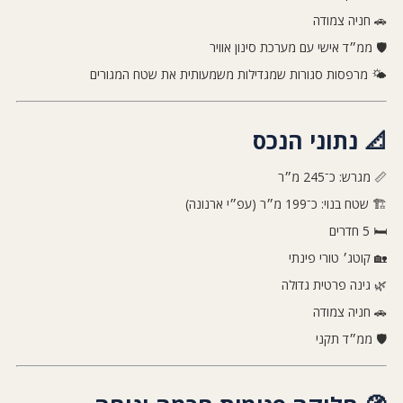
🚗 חניה צמודה
🛡️ ממ״ד אישי עם מערכת סינון אוויר
🌤️ מרפסות סגורות שמגדילות משמעותית את שטח המגורים
📐 נתוני הנכס
📏 מגרש: כ־245 מ״ר
🏗️ שטח בנוי: כ־199 מ״ר (עפ״י ארנונה)
🛏️ 5 חדרים
🏡 קוטג׳ טורי פינתי
🌿 גינה פרטית גדולה
🚗 חניה צמודה
🛡️ ממ״ד תקני