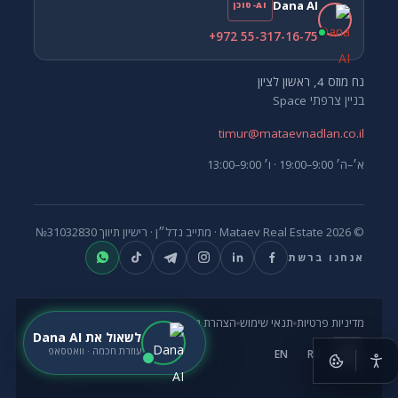
Dana AI
AI-סוכן
+972 55-317-16-75
נח מוזס 4, ראשון לציון
בניין צרפתי Space
timur@mataevnadlan.co.il
א׳–ה׳ 9:00–19:00 · ו׳ 9:00–13:00
© 2026 Mataev Real Estate ·
מתייב נדל״ן
· רישיון תיווך
№31032830
אנחנו ברשת
מדיניות פרטיות
תנאי שימוש
הצהרת נגישות
לשאול את Dana AI
עוזרת חכמה · וואטסאפ
EN
RU
HE