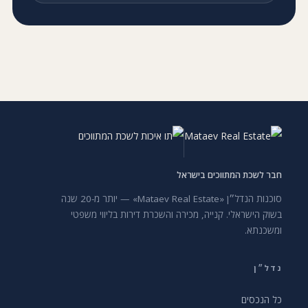
חבר לשכת המתווכים בישראל
סוכנות הנדל״ן «Mataev Real Estate» — יותר מ-20 שנה
בשוק הישראלי. קנייה, מכירה והשכרת דירות בליווי משפטי
ומשכנתא.
נדל״ן
כל הנכסים