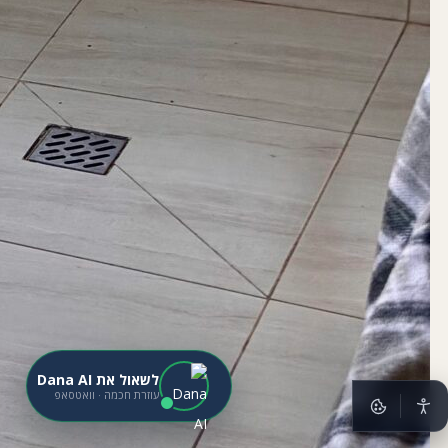
לשאול את Dana AI
עוזרת חכמה · וואטסאפ