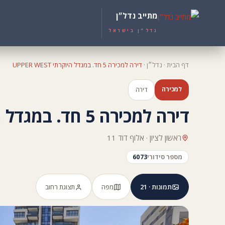
מתייב נדל״ן
נדל״ן בישראל
דף הבית
·
נדל״ן
·
דירה למכירה 5 חד. במגדל היוקרתי UPPER WEST
למכירה
דירה
דירה למכירה 5 חד. במגדל היוקרתי UPPER WEST
ראשון לציון · אלוף דוד 11
מספר סידורי
6073
תמונות · 21
מפה
תצוגת רחוב