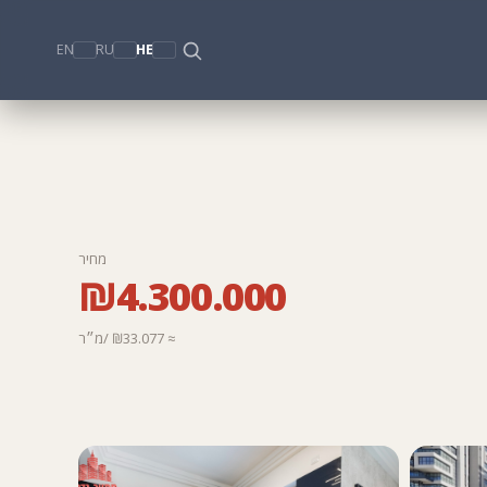
EN
RU
HE
מחיר
₪4.300.000
≈ ₪33.077 /מ״ר