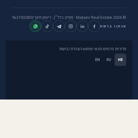
© 2026 Mataev Real Estate ·
מתייב נדל״ן
· רישיון תיווך
№31032830
אנחנו ברשת
מדיניות פרטיות
תנאי שימוש
הצהרת נגישות
EN
RU
HE