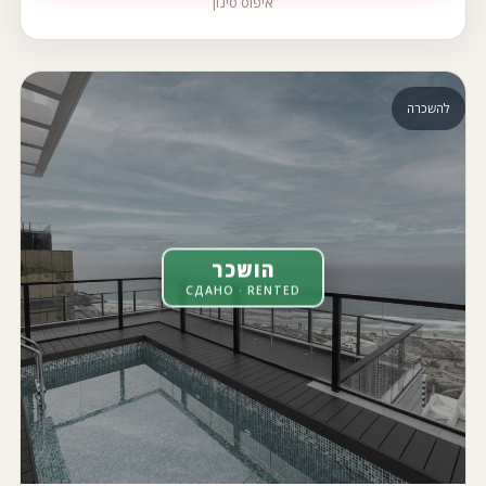
איפוס סינון
להשכרה
הושכר
СДАНО · RENTED