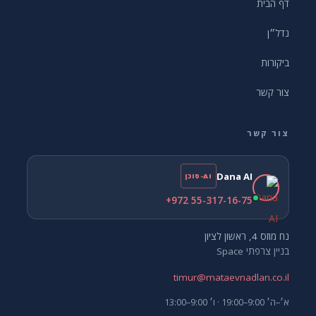
דף הבית
נדל״ן
ביקורות
צור קשר
צור קשר
Dana AI
AI-סוכן
+972 55-317-16-75
נח מוזס 4, ראשון לציון
בניין צרפתי Space
timur@mataevnadlan.co.il
א׳–ה׳ 9:00–19:00 · ו׳ 9:00–13:00