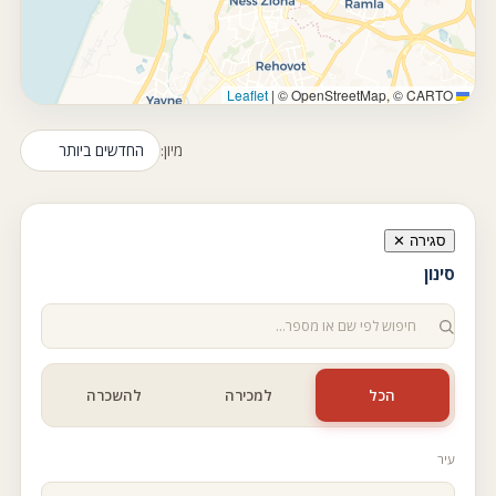
|
© OpenStreetMap, © CARTO
Leaflet
מיון:
סגירה ✕
סינון
הכל
למכירה
להשכרה
עיר